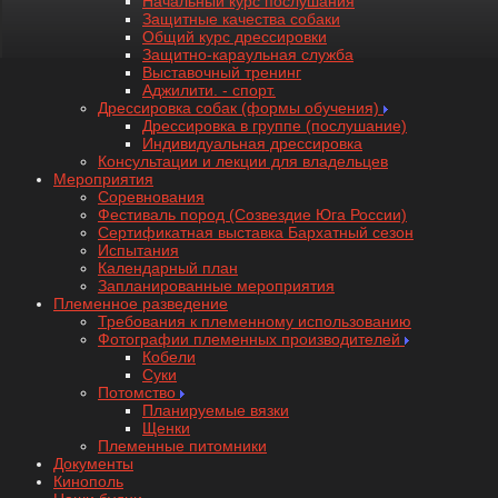
Начальный курс послушания
Защитные качества собаки
Общий курс дрессировки
Защитно-караульная служба
Выставочный тренинг
Аджилити. - спорт.
Дрессировка собак (формы обучения)
Дрессировка в группе (послушание)
Индивидуальная дрессировка
Консультации и лекции для владельцев
Мероприятия
Соревнования
Фестиваль пород (Созвездие Юга России)
Сертификатная выставка Бархатный сезон
Испытания
Календарный план
Запланированные мероприятия
Племенное разведение
Требования к племенному использованию
Фотографии племенных производителей
Кобели
Суки
Потомство
Планируемые вязки
Щенки
Племенные питомники
Документы
Кинополь